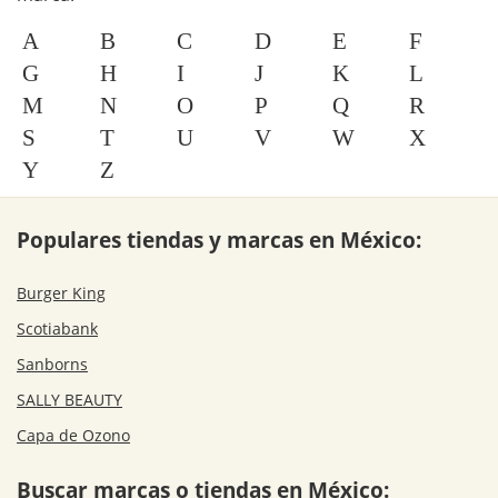
A
B
C
D
E
F
G
H
I
J
K
L
M
N
O
P
Q
R
S
T
U
V
W
X
Y
Z
Populares tiendas y marcas en México:
Burger King
Scotiabank
Sanborns
SALLY BEAUTY
Capa de Ozono
Buscar marcas o tiendas en México: