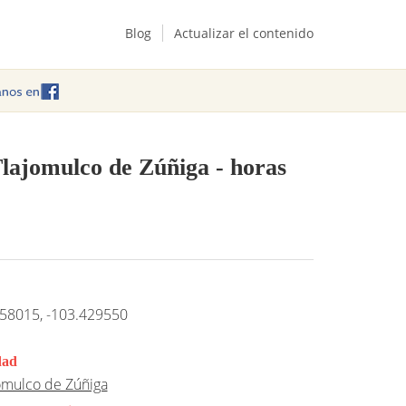
Blog
Actualizar el contenido
 Tlajomulco de Zúñiga
- horas
58015, -103.429550
dad
omulco de Zúñiga