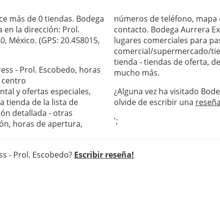
ce más de 0 tiendas. Bodega
números de teléfono, mapa c
en la dirección: Prol.
contacto. Bodega Aurrera Exp
0, México. (GPS: 20.458015,
lugares comerciales para pas
comercial/supermercado/tie
tienda - tiendas de oferta, 
ress - Prol. Escobedo, horas
mucho más.
 centro
al y ofertas especiales,
¿Alguna vez ha visitado Bod
 tienda de la lista de
olvide de escribir una
reseñ
ón detallada - otras
';
ón, horas de apertura,
ss - Prol. Escobedo?
Escribir reseña!