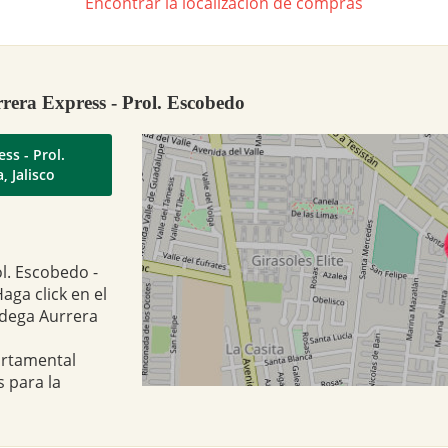
Encontrar la localización de compras
rera Express - Prol. Escobedo
ss - Prol.
 Jalisco
l. Escobedo -
aga click en el
odega Aurrera
artamental
 para la