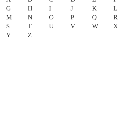
G
H
I
J
K
L
M
N
O
P
Q
R
S
T
U
V
W
X
Y
Z