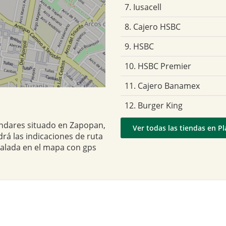
7. Iusacell
8. Cajero HSBC
9. HSBC
10. HSBC Premier
11. Cajero Banamex
12. Burger King
 Andares situado en Zapopan,
Ver todas las tiendas en P
drá las indicaciones de ruta
ñalada en el mapa con gps