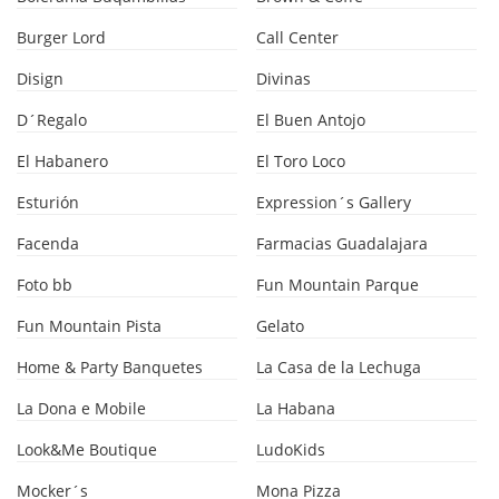
Burger Lord
Call Center
Disign
Divinas
D´Regalo
El Buen Antojo
El Habanero
El Toro Loco
Esturión
Expression´s Gallery
Facenda
Farmacias Guadalajara
Foto bb
Fun Mountain Parque
Fun Mountain Pista
Gelato
Home & Party Banquetes
La Casa de la Lechuga
La Dona e Mobile
La Habana
Look&Me Boutique
LudoKids
Mocker´s
Mona Pizza