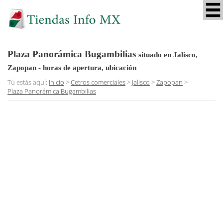
Plaza Panorámica Bugambilias
situado en Jalisco,
Zapopan
- horas de apertura, ubicación
Tú estás aquí:
Inicio
>
Cetros comerciales
>
Jalisco
>
Zapopan
>
Plaza Panorámica Bugambilias