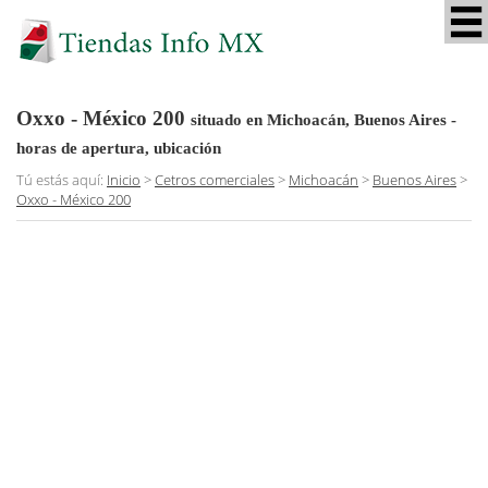
Oxxo - México 200
situado en Michoacán, Buenos Aires
-
horas de apertura, ubicación
Tú estás aquí:
Inicio
>
Cetros comerciales
>
Michoacán
>
Buenos Aires
>
Oxxo - México 200