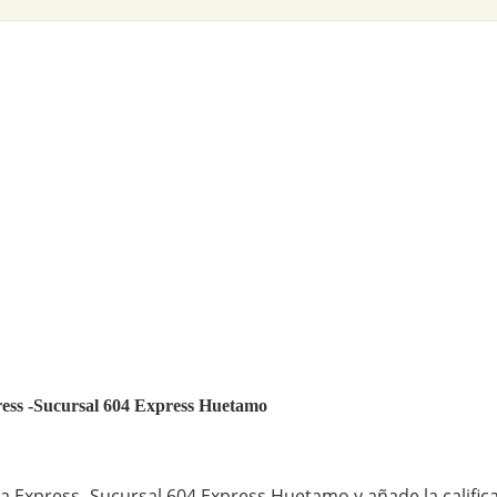
press -Sucursal 604 Express Huetamo
a Express -Sucursal 604 Express Huetamo y añade la calific