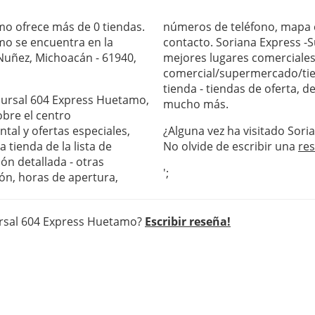
mo ofrece más de 0 tiendas.
números de teléfono, mapa c
mo se encuentra en la
contacto. Soriana Express -
Nuñez, Michoacán - 61940,
mejores lugares comerciales 
comercial/supermercado/tie
tienda - tiendas de oferta, 
ucursal 604 Express Huetamo,
mucho más.
obre el centro
al y ofertas especiales,
¿Alguna vez ha visitado Sor
 tienda de la lista de
No olvide de escribir una
re
ón detallada - otras
';
ón, horas de apertura,
cursal 604 Express Huetamo?
Escribir reseña!