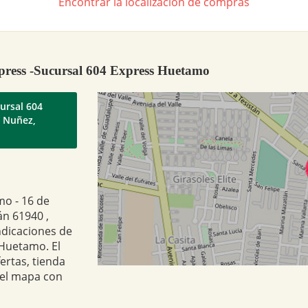
Encontrar la localización de compras
xpress -Sucursal 604 Express Huetamo
cursal 604
 Nuñez,
mo - 16 de
n 61940 ,
ndicaciones de
 Huetamo. El
ertas, tienda
 el mapa con