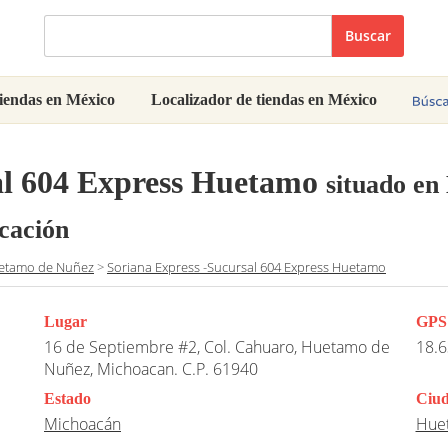
Buscar
iendas en México
Localizador de tiendas en México
al 604 Express Huetamo
situado e
icación
etamo de Nuñez
>
Soriana Express -Sucursal 604 Express Huetamo
Lugar
GPS
16 de Septiembre #2, Col. Cahuaro, Huetamo de
18.6
Nuñez, Michoacan. C.P. 61940
Estado
Ciu
Michoacán
Hue