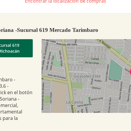
Encontrar la localización de compras
oriana -Sucursal 619 Mercado Tarimbaro
cursal 619
Michoacán
mbaro -
.6 -
ick en el botón
Soriana -
mercial,
artamental
 para la