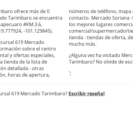
mbaro ofrece más de 0
números de teléfono, mapa c
cado Tarimbaro se encuentra
contacto. Mercado Soriana -
inapecuaro #KM.3.6,
los mejores lugares comercia
19.777924, -101.129845).
comercial/supermercado/tie
tienda - tiendas de oferta, 
Sucursal 619 Mercado
mucho más.
formación sobre el centro
al y ofertas especiales,
¿Alguna vez ha visitado Mer
 tienda de la lista de
Tarimbaro? No olvide de esc
ón detallada - otras
';
ón, horas de apertura,
cursal 619 Mercado Tarimbaro?
Escribir reseña!