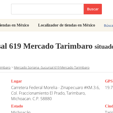
Buscar
iendas en México
Localizador de tiendas en México
sal 619 Mercado Tarimbaro
situa
rimbaro
>
Mercado Soriana -Sucursal 619 Mercado Tarimbaro
Lugar
GPS
Carretera Federal Morelia - Zinapecuaro #KM.3.6,
19.7
Col. Fraccionamiento El Prado, Tarimbaro,
Michoacan. C.P. 58880
Estado
Ciu
Michoacán
Tari