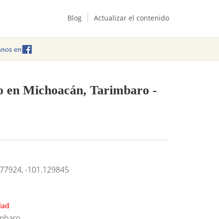
Blog
Actualizar el contenido
do en Michoacán, Tarimbaro
-
77924, -101.129845
dad
mbaro