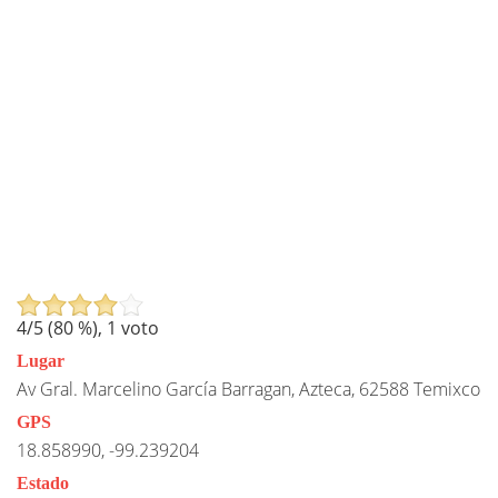
4
/5 (
80
%),
1
voto
Lugar
Av Gral. Marcelino García Barragan, Azteca, 62588 Temixco
GPS
18.858990, -99.239204
Estado