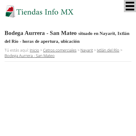
Bodega Aurrera - San Mateo
situado en Nayarit, Ixtlán
del Río
- horas de apertura, ubicación
Tú estás aquí:
Inicio
>
Cetros comerciales
>
Nayarit
>
Ixtlán del Río
>
Bodega Aurrera - San Mateo