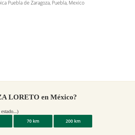
óica Puebla de Zaragoza, Puebla, Mexico
ZA LORETO en México?
stado...)
70 km
200 km