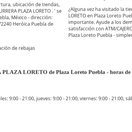
tura, ubicación de tiendas,
¿Alguna vez ha visitado la
RRERA PLAZA LORETO . ' se
LORETO en Plaza Loreto Pueb
bla, México - dirección:
importante. Ayude a los demás
 72240 Heróica Puebla de
satisfacción con ATM/CAJ
Plaza Loreto Puebla - simp
ación de rebajas
 LORETO de Plaza Loreto Puebla - horas de a
es: 9:00 - 21:00
,
jueves: 9:00 - 21:00
,
viernes: 9:00 - 21:00
,
sá