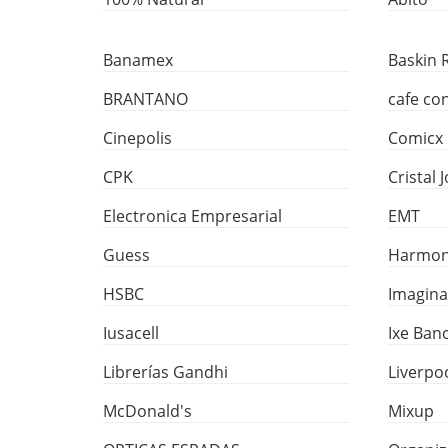
Banamex
Baskin 
BRANTANO
cafe co
Cinepolis
Comicx
CPK
Cristal 
Electronica Empresarial
EMT
Guess
Harmon
HSBC
Imagin
Iusacell
Ixe Ban
Librerías Gandhi
Liverpo
McDonald's
Mixup