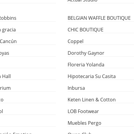
Robbins
BELGIAN WAFFLE BOUTIQUE
n gracia
CHIC BOUTIQUE
 Cancún
Coppel
Joyas
Dorothy Gaynor
Floreria Yolanda
 Hall
Hipotecaria Su Casita
arium
Inbursa
co
Keten Linen & Cotton
ol
LOB Footwear
Muebles Pergo