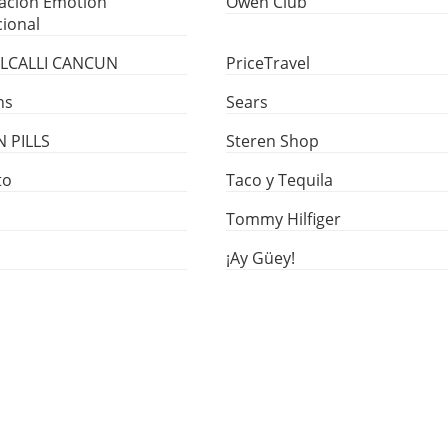
ación Emotion
Owen Club
cional
LCALLI CANCUN
PriceTravel
ns
Sears
N PILLS
Steren Shop
to
Taco y Tequila
Tommy Hilfiger
¡Ay Güey!