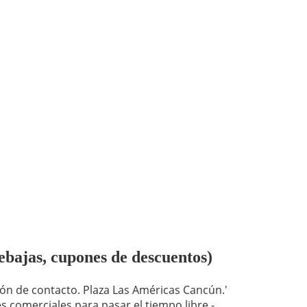
ebajas, cupones de descuentos)
ión de contacto. Plaza Las Américas Cancún.'
s comerciales para pasar el tiempo libre -