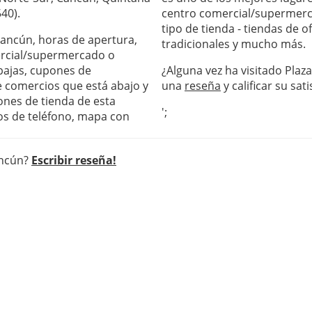
40).
centro comercial/supermerc
tipo de tienda - tiendas de 
 Cancún, horas de apertura,
tradicionales y mucho más.
ercial/supermercado o
ebajas, cupones de
¿Alguna vez ha visitado Plaz
de comercios que está abajo y
una
reseña
y calificar su sati
ones de tienda de esta
';
os de teléfono, mapa con
ancún?
Escribir reseña!