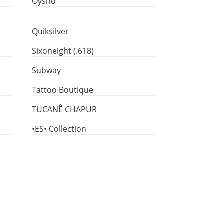
Oysho
Quiksilver
Sixoneight (.618)
Subway
Tattoo Boutique
TUCANÊ CHAPUR
•ES• Collection