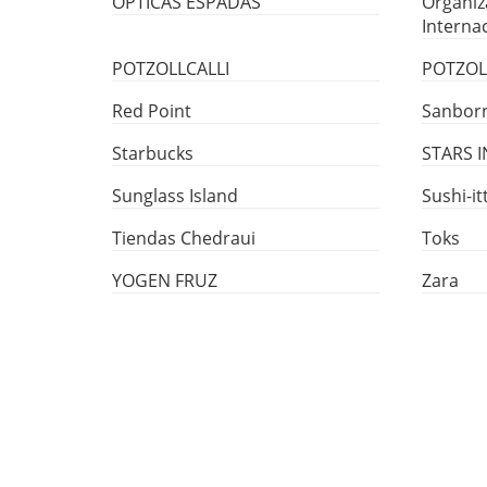
OPTICAS ESPADAS
Organiz
Interna
POTZOLLCALLI
POTZOL
Red Point
Sanbor
Starbucks
STARS I
Sunglass Island
Sushi-it
Tiendas Chedraui
Toks
YOGEN FRUZ
Zara