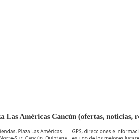
a Las Américas Cancún (ofertas, noticias, r
iendas. Plaza Las Américas
GPS, direcciones e informac
 Norte-Sur, Cancún, Quintana
es uno de los mejores lugare