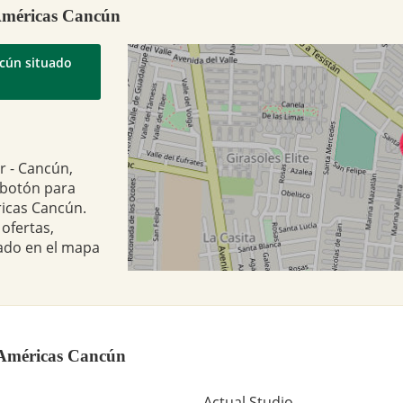
 Américas Cancún
ncún situado
r - Cancún,
 botón para
ricas Cancún.
ofertas,
ado en el mapa
s Américas Cancún
Actual Studio