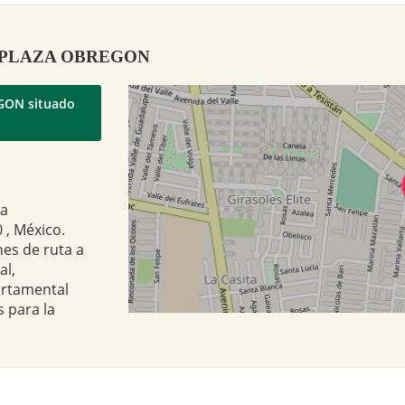
ey - PLAZA OBREGON
EGON situado
ra
 , México.
nes de ruta a
al,
artamental
 para la