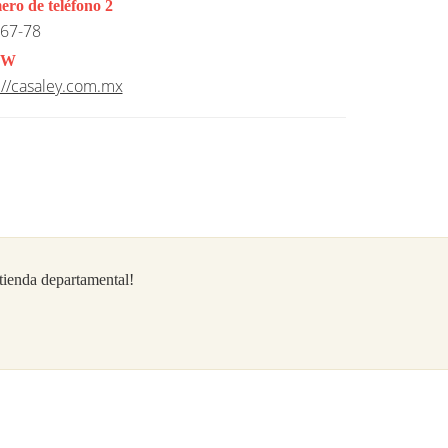
ro de teléfono 2
67-78
W
://casaley.com.mx
/tienda departamental!