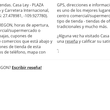
endas. Casa Ley - PLAZA
GPS, direcciones e informac
 y Carretera Internacional,
es uno de los mejores lugare
: 27.478981, -109.927780).
centro comercial/supermerc
tipo de tienda - tiendas de 
OBREGON, horas de apertura,
tradicionales y mucho más.
ercial/supermercado o
ebajas, cupones de
¿Alguna vez ha visitado Cas
de comercios que está abajo y
una
reseña
y calificar su sati
ones de tienda de esta
';
os de teléfono, mapa con
REGON?
Escribir reseña!