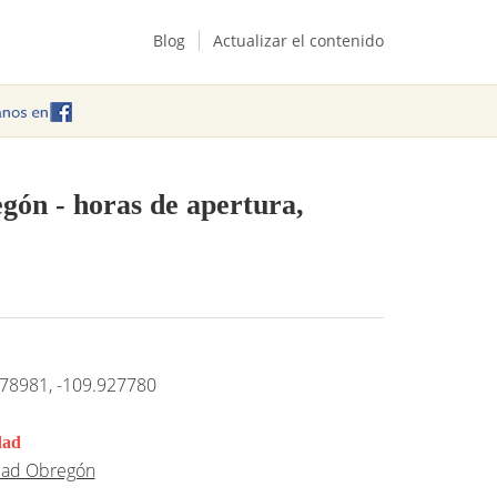
Blog
Actualizar el contenido
egón
- horas de apertura,
78981, -109.927780
dad
dad Obregón