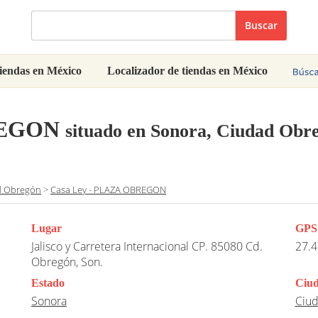
Buscar
iendas en México
Localizador de tiendas en México
REGON
situado en Sonora, Ciudad Obr
d Obregón
>
Casa Ley - PLAZA OBREGON
Lugar
GPS
Jalisco y Carretera Internacional CP. 85080 Cd.
27.4
Obregón, Son.
Estado
Ciu
Sonora
Ciu