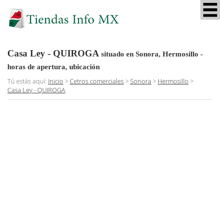
Casa Ley - QUIROGA
situado en Sonora, Hermosillo
-
horas de apertura, ubicación
Tú estás aquí:
Inicio
>
Cetros comerciales
>
Sonora
>
Hermosillo
>
Casa Ley - QUIROGA