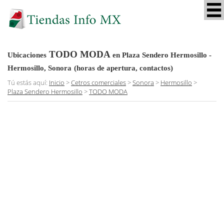
TODO MODA
Ubicaciones
en Plaza Sendero Hermosillo -
Hermosillo, Sonora
(horas de apertura, contactos)
Tú estás aquí:
Inicio
>
Cetros comerciales
>
Sonora
>
Hermosillo
>
Plaza Sendero Hermosillo
>
TODO MODA