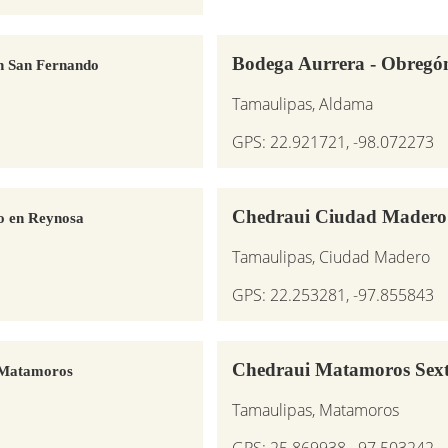
Bodega Aurrera - Obreg
en San Fernando
Tamaulipas, Aldama
GPS: 22.921721, -98.072273
Chedraui Ciudad Mader
o en Reynosa
Tamaulipas, Ciudad Madero
GPS: 22.253281, -97.855843
Chedraui Matamoros Sex
 Matamoros
Tamaulipas, Matamoros
GPS: 25.869938, -97.503242