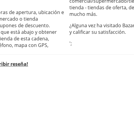
comercial/supermercado/tie
tienda - tiendas de oferta, 
horas de apertura, ubicación e
mucho más.
mercado o tienda
 cupones de descuento.
¿Alguna vez ha visitado Baza
s que está abajo y obtener
y calificar su satisfacción.
tienda de esta cadena,
';
léfono, mapa con GPS,
ribir reseña!