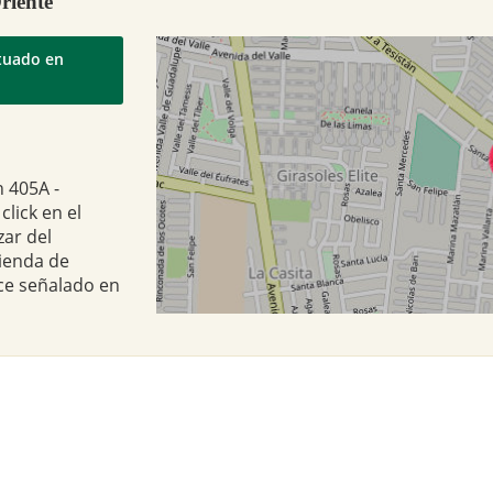
riente
ituado en
n 405A -
lick en el
zar del
tienda de
ce señalado en