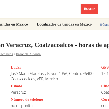
Buscar
iendas en México
Localizador de tiendas en México
en Veracruz, Coatzacoalcos
- horas de a
zacoalcos
>
Bazar del Oriente
Lugar
GPS
José María Morelos y Pavón 405A, Centro, 96400
18.1
Coatzacoalcos, VER, Mexico
Estado
Ciu
Veracruz
Coat
Número de teléfono
Corr
no disponible
con