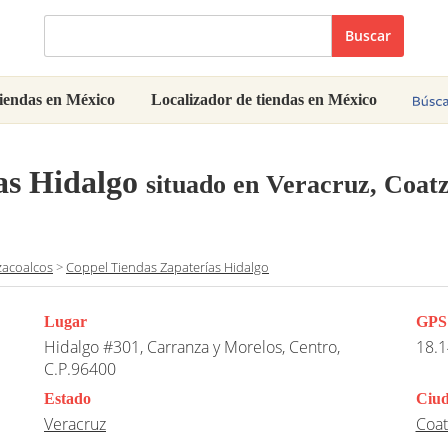
Buscar
iendas en México
Localizador de tiendas en México
as Hidalgo
situado en Veracruz, Coat
zacoalcos
>
Coppel Tiendas Zapaterías Hidalgo
Lugar
GPS
Hidalgo #301, Carranza y Morelos, Centro,
18.1
C.P.96400
Estado
Ciu
Veracruz
Coat