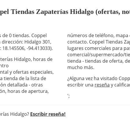
l Tiendas Zapaterías Hidalgo (ofertas, not
 de 0 tiendas. Coppel
números de teléfono, mapa c
 dirección: Hidalgo 301,
contacto. Coppel Tiendas Zap
: 18.145506, -94.413033).
lugares comerciales para pas
comercial/supermercado/tie
aterías Hidalgo, horas de
tienda - tiendas de oferta, 
ntro
mucho más.
al y ofertas especiales,
 tienda de la lista de
¿Alguna vez ha visitado Copp
ón detallada - otras
escribir una
reseña
y califica
ón, horas de apertura,
';
erías Hidalgo?
Escribir reseña!