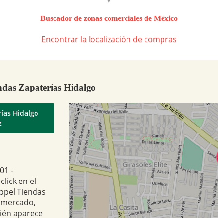
Buscador de zonas comerciales de México
Encontrar la localización de compras
ndas Zapaterías Hidalgo
rías Hidalgo
z
01 -
lick en el
ppel Tiendas
ermercado,
bién aparece