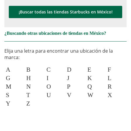
¡Buscar todas las tiendas Starbucks en México!
¿Buscando otras ubicaciones de tiendas en México?
Elija una letra para encontrar una ubicación de la
marca:
A
B
C
D
E
F
G
H
I
J
K
L
M
N
O
P
Q
R
S
T
U
V
W
X
Y
Z