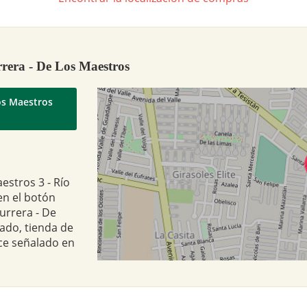
rera - De Los Maestros
os Maestros
estros 3 - Río
en el botón
urrera - De
ado, tienda de
ce señalado en