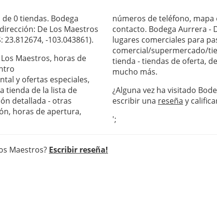
 de 0 tiendas. Bodega
números de teléfono, mapa c
 dirección: De Los Maestros
contacto. Bodega Aurrera - 
: 23.812674, -103.043861).
lugares comerciales para pas
comercial/supermercado/tie
e Los Maestros, horas de
tienda - tiendas de oferta, 
ntro
mucho más.
al y ofertas especiales,
 tienda de la lista de
¿Alguna vez ha visitado Bod
ón detallada - otras
escribir una
reseña
y califica
ón, horas de apertura,
';
Los Maestros?
Escribir reseña!