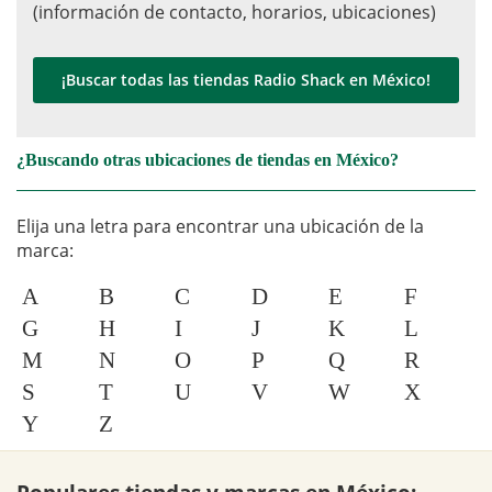
(información de contacto, horarios, ubicaciones)
¡Buscar todas las tiendas Radio Shack en México!
¿Buscando otras ubicaciones de tiendas en México?
Elija una letra para encontrar una ubicación de la
marca:
A
B
C
D
E
F
G
H
I
J
K
L
M
N
O
P
Q
R
S
T
U
V
W
X
Y
Z