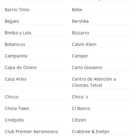
Barrio Tinto
Bebe
Bejjani
Bershka
Bimba y Lola
Bizzarro
Botanicus
Calvin Klein
Campanita
Camper
Capa de Ozono
Carlo Giovanni
Casa Arles
Centro de Atención a
Clientes Telcel
Chicco
Chico´s
China Town
CI Banco
Cinépolis
Citizen
Club Premier Aeromexico
Crabtree & Evelyn