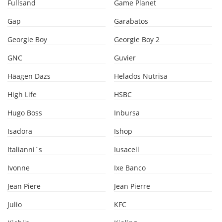
Fullsand
Game Planet
Gap
Garabatos
Georgie Boy
Georgie Boy 2
GNC
Guvier
Häagen Dazs
Helados Nutrisa
High Life
HSBC
Hugo Boss
Inbursa
Isadora
Ishop
Italianni´s
Iusacell
Ivonne
Ixe Banco
Jean Piere
Jean Pierre
Julio
KFC