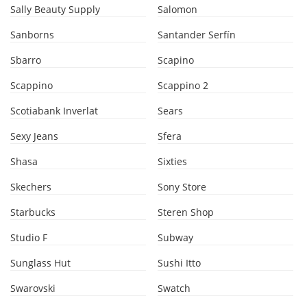
Sally Beauty Supply
Salomon
Sanborns
Santander Serfín
Sbarro
Scapino
Scappino
Scappino 2
Scotiabank Inverlat
Sears
Sexy Jeans
Sfera
Shasa
Sixties
Skechers
Sony Store
Starbucks
Steren Shop
Studio F
Subway
Sunglass Hut
Sushi Itto
Swarovski
Swatch