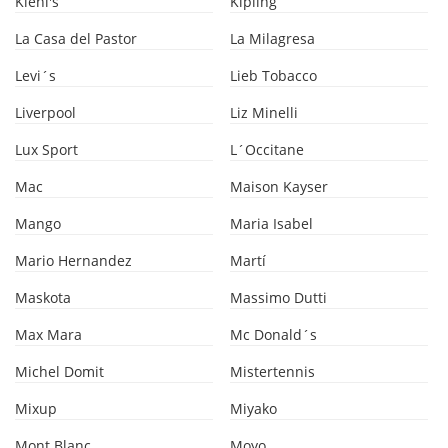
Kiehl's
Kipling
La Casa del Pastor
La Milagresa
Levi´s
Lieb Tobacco
Liverpool
Liz Minelli
Lux Sport
L´Occitane
Mac
Maison Kayser
Mango
Maria Isabel
Mario Hernandez
Martí
Maskota
Massimo Dutti
Max Mara
Mc Donald´s
Michel Domit
Mistertennis
Mixup
Miyako
Mont Blanc
Moyo