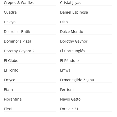
Crepes & Waffles
Cristal Joyas
Cuadra
Daniel Espinosa
Devlyn
Dish
Distroller Butik
Dolce Mondo
Domino´s Pizza
Dorothy Gaynor
Dorothy Gaynor 2
El Corte Inglés
El Globo
El Péndulo
El Torito
Emwa
Emyco
Ermenegildo Zegna
Etam
Ferrioni
Fiorentina
Flavio Gatto
Flexi
Forever 21