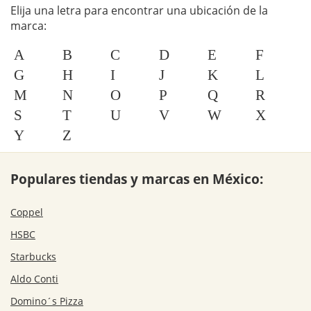
Elija una letra para encontrar una ubicación de la
marca:
A
B
C
D
E
F
G
H
I
J
K
L
M
N
O
P
Q
R
S
T
U
V
W
X
Y
Z
Populares tiendas y marcas en México:
Coppel
HSBC
Starbucks
Aldo Conti
Domino´s Pizza