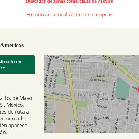
Buscador de zonas comerciales de México
Encontrar la localización de compras
 Americas
situado en
ico
na 1o. de Mayo
5 , México.
nes de ruta a
permercado,
bién aparece
ón.