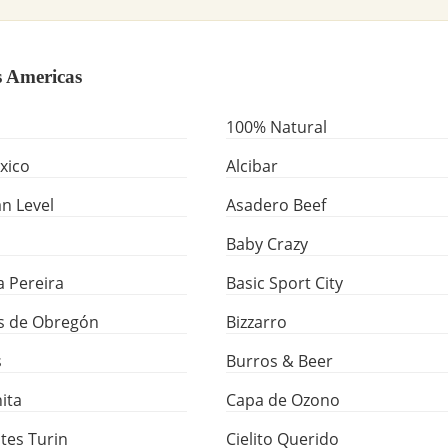
s Americas
100% Natural
xico
Alcibar
n Level
Asadero Beef
Baby Crazy
a Pereira
Basic Sport City
s de Obregón
Bizzarro
s
Burros & Beer
ita
Capa de Ozono
tes Turin
Cielito Querido