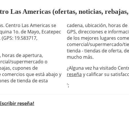
o Las Americas (ofertas, noticias, rebajas,
s. Centro Las Americas se
cadena, ubicación, horas de
squina 1o. de Mayo, Ecatepec
GPS, direcciones e informaci
 (GPS: 19.583717,
de los mejores lugares comer
comercial/supermercado/tie
tienda - tiendas de oferta, 
, horas de apertura,
mucho más.
ercial/supermercado o
ebajas, cupones de
¿Alguna vez ha visitado Cent
de comercios que está abajo y
reseña
y calificar su satisfac
ones de tienda de esta
';
Escribir reseña!