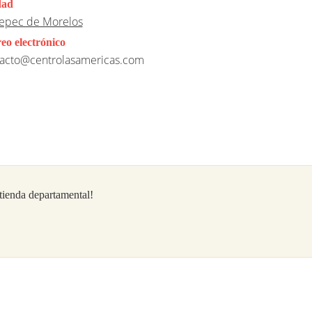
dad
epec de Morelos
eo electrónico
acto@centrolasamericas.com
/tienda departamental!