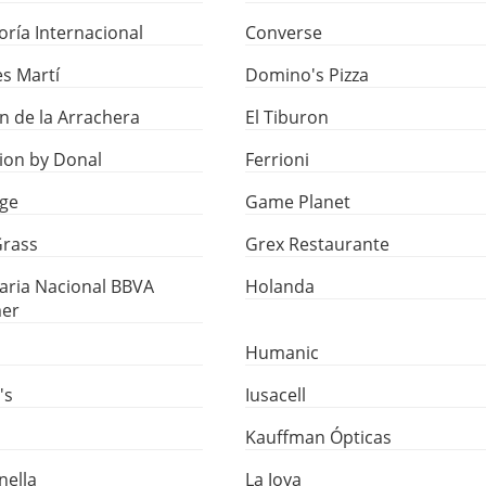
oría Internacional
Converse
s Martí
Domino's Pizza
ón de la Arrachera
El Tiburon
ion by Donal
Ferrioni
rge
Game Planet
Grass
Grex Restaurante
aria Nacional BBVA
Holanda
er
Humanic
's
Iusacell
Kauffman Ópticas
nella
La Joya