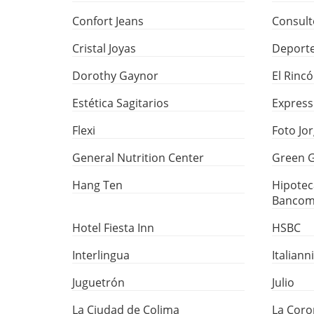
Confort Jeans
Consult
Cristal Joyas
Deporte
Dorothy Gaynor
El Rinc
Estética Sagitarios
Express
Flexi
Foto Jo
General Nutrition Center
Green 
Hang Ten
Hipotec
Bancom
Hotel Fiesta Inn
HSBC
Interlingua
Italianni
Juguetrón
Julio
La Ciudad de Colima
La Coro