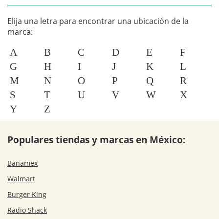
Elija una letra para encontrar una ubicación de la
marca:
A
B
C
D
E
F
G
H
I
J
K
L
M
N
O
P
Q
R
S
T
U
V
W
X
Y
Z
Populares tiendas y marcas en México:
Banamex
Walmart
Burger King
Radio Shack