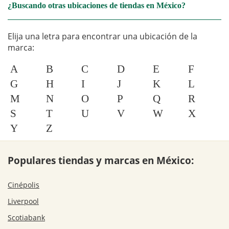
¿Buscando otras ubicaciones de tiendas en México?
Elija una letra para encontrar una ubicación de la
marca:
A
B
C
D
E
F
G
H
I
J
K
L
M
N
O
P
Q
R
S
T
U
V
W
X
Y
Z
Populares tiendas y marcas en México:
Cinépolis
Liverpool
Scotiabank