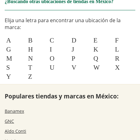
¿Buscando otras ubicaciones de tiendas en México?
Elija una letra para encontrar una ubicación de la
marca:
A
B
C
D
E
F
G
H
I
J
K
L
M
N
O
P
Q
R
S
T
U
V
W
X
Y
Z
Populares tiendas y marcas en México:
Banamex
GNC
Aldo Conti