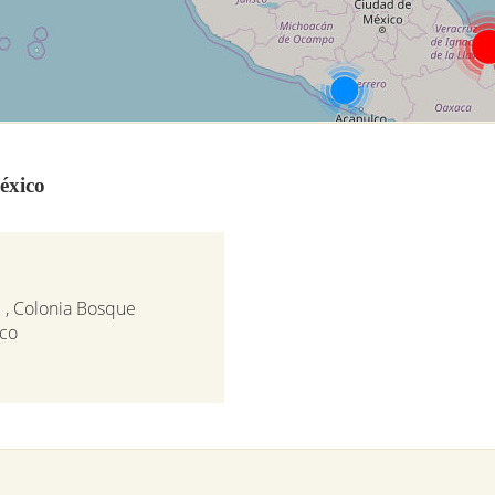
éxico
 , Colonia Bosque
ico