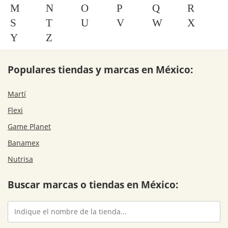
M
N
O
P
Q
R
S
T
U
V
W
X
Y
Z
Populares tiendas y marcas en México:
Martí
Flexi
Game Planet
Banamex
Nutrisa
Buscar marcas o tiendas en México: