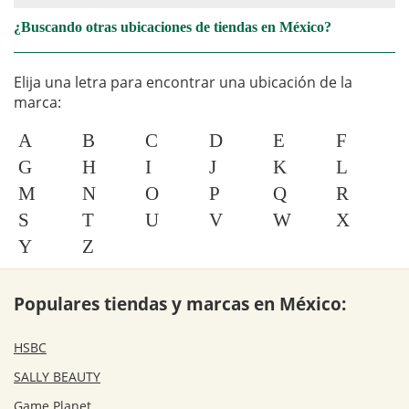
¿Buscando otras ubicaciones de tiendas en México?
Elija una letra para encontrar una ubicación de la
marca:
A
B
C
D
E
F
G
H
I
J
K
L
M
N
O
P
Q
R
S
T
U
V
W
X
Y
Z
Populares tiendas y marcas en México:
HSBC
SALLY BEAUTY
Game Planet