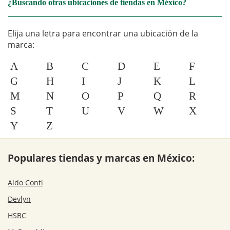
¿Buscando otras ubicaciones de tiendas en México?
Elija una letra para encontrar una ubicación de la
marca:
A
B
C
D
E
F
G
H
I
J
K
L
M
N
O
P
Q
R
S
T
U
V
W
X
Y
Z
Populares tiendas y marcas en México:
Aldo Conti
Devlyn
HSBC