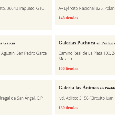
uato, 36643 Irapuato, GTO,
Av Ejército Nacional 826, Pola
148 tiendas
Galerias Pachuca
za García
en Pachuca
n Agustín, San Pedro Garza
Camino Real de La Plata 100, 
Mexico
166 tiendas
Galería las Ánimas
en Puebl
dregal de San Ángel, C.P.
lvd. Atlixco 3156 (Circuito Juan
130 tiendas