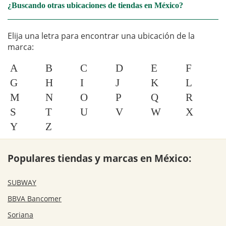
¿Buscando otras ubicaciones de tiendas en México?
Elija una letra para encontrar una ubicación de la
marca:
A
B
C
D
E
F
G
H
I
J
K
L
M
N
O
P
Q
R
S
T
U
V
W
X
Y
Z
Populares tiendas y marcas en México:
SUBWAY
BBVA Bancomer
Soriana