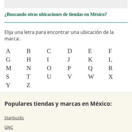
¿Buscando otras ubicaciones de tiendas en México?
Elija una letra para encontrar una ubicación de la
marca:
A
B
C
D
E
F
G
H
I
J
K
L
M
N
O
P
Q
R
S
T
U
V
W
X
Y
Z
Populares tiendas y marcas en México:
Starbucks
GNC