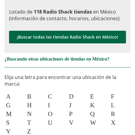
Listado de
118 Radio Shack tiendas
en México
(información de contacto, horarios, ubicaciones)
¡Buscar todas las tiendas Radio Shack en México!
¿Buscando otras ubicaciones de tiendas en México?
Elija una letra para encontrar una ubicación de la
marca:
A
B
C
D
E
F
G
H
I
J
K
L
M
N
O
P
Q
R
S
T
U
V
W
X
Y
Z