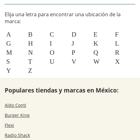
Elija una letra para encontrar una ubicación de la
marca:
A
B
C
D
E
F
G
H
I
J
K
L
M
N
O
P
Q
R
S
T
U
V
W
X
Y
Z
Populares tiendas y marcas en México:
Aldo Conti
Burger King
Flexi
Radio Shack