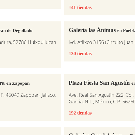
141 tiendas
Galería las Ánimas
can de Degollado
en Puebl
adura, 52786 Huixquilucan
lvd. Atlixco 3156 (Circuito Juan
130 tiendas
ara
Plaza Fiesta San Agustín
en Zapopan
e
.P. 45049 Zapopan, Jalisco,
Ave. Real San Agustín 222, Col
García, N.L., México, C.P. 6626
192 tiendas