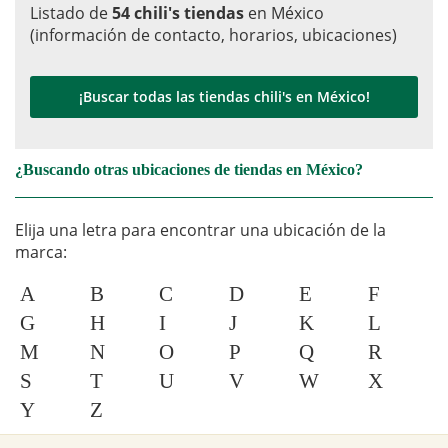
Listado de
54 chili's tiendas
en México
(información de contacto, horarios, ubicaciones)
¡Buscar todas las tiendas chili's en México!
¿Buscando otras ubicaciones de tiendas en México?
Elija una letra para encontrar una ubicación de la
marca:
A
B
C
D
E
F
G
H
I
J
K
L
M
N
O
P
Q
R
S
T
U
V
W
X
Y
Z