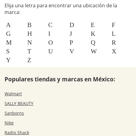
Elija una letra para encontrar una ubicación de la
marca:
A
B
C
D
E
F
G
H
I
J
K
L
M
N
O
P
Q
R
S
T
U
V
W
X
Y
Z
Populares tiendas y marcas en México:
Walmart
SALLY BEAUTY
Sanborns
Nike
Radio Shack