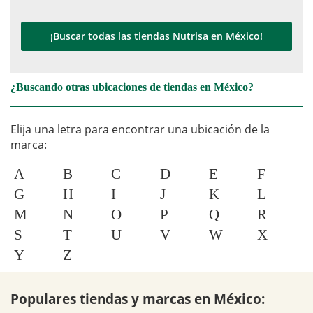
¡Buscar todas las tiendas Nutrisa en México!
¿Buscando otras ubicaciones de tiendas en México?
Elija una letra para encontrar una ubicación de la
marca:
A
B
C
D
E
F
G
H
I
J
K
L
M
N
O
P
Q
R
S
T
U
V
W
X
Y
Z
Populares tiendas y marcas en México: