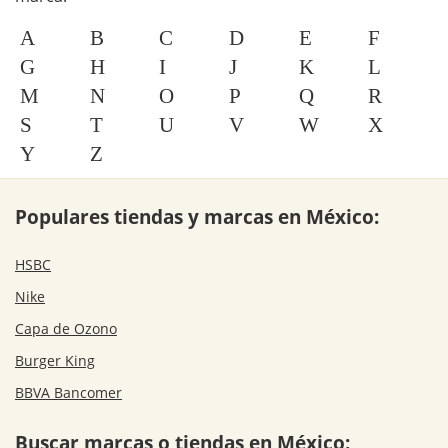
A
B
C
D
E
F
G
H
I
J
K
L
M
N
O
P
Q
R
S
T
U
V
W
X
Y
Z
Populares tiendas y marcas en México:
HSBC
Nike
Capa de Ozono
Burger King
BBVA Bancomer
Buscar marcas o tiendas en México: