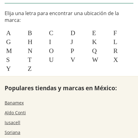
Elija una letra para encontrar una ubicación de la
marca:
A
B
C
D
E
F
G
H
I
J
K
L
M
N
O
P
Q
R
S
T
U
V
W
X
Y
Z
Populares tiendas y marcas en México:
Banamex
Aldo Conti
Iusacell
Soriana