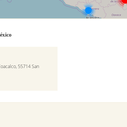
éxico
 Coacalco, 55714 San