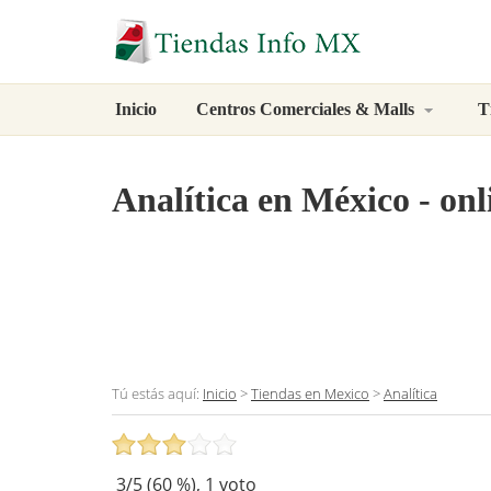
Inicio
Centros Comerciales & Malls
T
Analítica
en México - onli
Tú estás aquí:
Inicio
>
Tiendas en Mexico
>
Analítica
3
/5 (
60
%),
1
voto