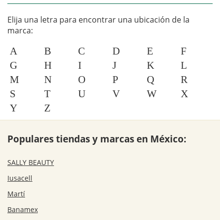
Elija una letra para encontrar una ubicación de la
marca:
A
B
C
D
E
F
G
H
I
J
K
L
M
N
O
P
Q
R
S
T
U
V
W
X
Y
Z
Populares tiendas y marcas en México:
SALLY BEAUTY
Iusacell
Martí
Banamex