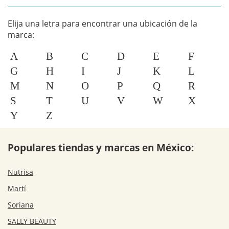
Elija una letra para encontrar una ubicación de la
marca:
A
B
C
D
E
F
G
H
I
J
K
L
M
N
O
P
Q
R
S
T
U
V
W
X
Y
Z
Populares tiendas y marcas en México:
Nutrisa
Martí
Soriana
SALLY BEAUTY