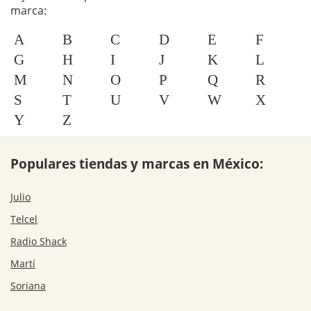
marca:
A
B
C
D
E
F
G
H
I
J
K
L
M
N
O
P
Q
R
S
T
U
V
W
X
Y
Z
Populares tiendas y marcas en México:
Julio
Telcel
Radio Shack
Martí
Soriana