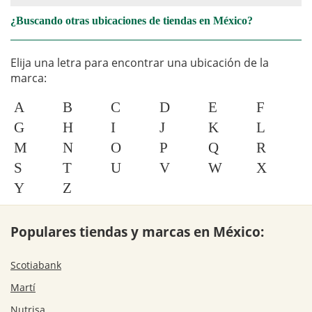
¿Buscando otras ubicaciones de tiendas en México?
Elija una letra para encontrar una ubicación de la
marca:
A
B
C
D
E
F
G
H
I
J
K
L
M
N
O
P
Q
R
S
T
U
V
W
X
Y
Z
Populares tiendas y marcas en México:
Scotiabank
Martí
Nutrisa