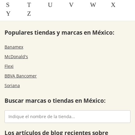
S
T
U
V
W
X
Y
Z
Populares tiendas y marcas en México:
Banamex
McDonald's
Flexi
BBVA Bancomer
Soriana
Buscar marcas o tiendas en México:
Los artículos de blog recientes sobre