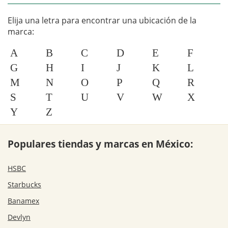
Elija una letra para encontrar una ubicación de la
marca:
A
B
C
D
E
F
G
H
I
J
K
L
M
N
O
P
Q
R
S
T
U
V
W
X
Y
Z
Populares tiendas y marcas en México:
HSBC
Starbucks
Banamex
Devlyn