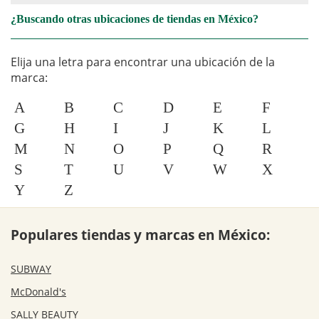
¿Buscando otras ubicaciones de tiendas en México?
Elija una letra para encontrar una ubicación de la
marca:
A
B
C
D
E
F
G
H
I
J
K
L
M
N
O
P
Q
R
S
T
U
V
W
X
Y
Z
Populares tiendas y marcas en México:
SUBWAY
McDonald's
SALLY BEAUTY